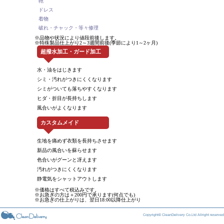
鞄
ドレス
着物
破れ・チャック・等々修理
※品物や状況により値段前後します。
※特殊製品仕上がり2～3週間前後(季節により1～2ヶ月)
超撥水加工・ガード加工
水・油をはじきます
シミ・汚れがつきにくくなります
シミがついても落ちやすくなります
ヒダ・折目が長持ちします
風合いがよくなります
カスタムメイド
生地を痛めず衣類を長持ちさせます
新品の風合いを蘇らせます
色合いがグーンと冴えます
汚れがつきにくくなります
静電気をシャットアウトします
※価格はすべて税込みです。
※お急ぎの方は＋200円で承ります(何点でも)
※お急ぎの仕上がりは、翌日18:00以降仕上がり
Copyright© CleanDelivery Co.Ltd Allright reserved