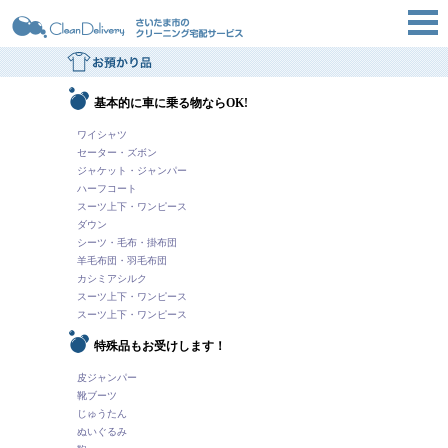
さいたま市の宅配クリーニング「クリーンデリバリー」
基本的に車に乗る物ならOK!
ワイシャツ
セーター・ズボン
ジャケット・ジャンパー
ハーフコート
スーツ上下・ワンピース
ダウン
シーツ・毛布・掛布団
羊毛布団・羽毛布団
カシミアシルク
スーツ上下・ワンピース
スーツ上下・ワンピース
特殊品もお受けします！
皮ジャンパー
靴ブーツ
じゅうたん
ぬいぐるみ